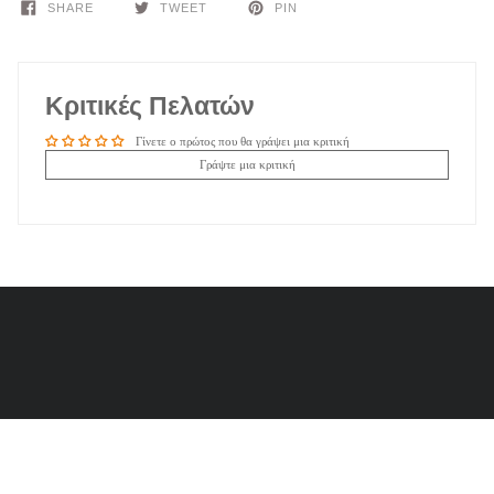
SHARE
TWEET
PIN
Κριτικές Πελατών
Γίνετε ο πρώτος που θα γράψει μια κριτική
Γράψτε μια κριτική