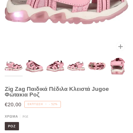
Μεγέ
Zig Zag Παιδικά Πέδιλα Κλειστά Jugoe
Φώτακια Ροζ
€20,00
ΈΚΠΤΩΣΗ
•
-
52%
ΧΡΩΜΑ
ΡΟΖ
ΡΟΖ