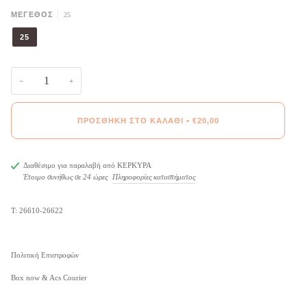
ΜΈΓΕΘΟΣ
25
25
−
+
ΠΡΟΣΘΉΚΗ ΣΤΟ ΚΑΛΆΘΙ
•
€20,00
Διαθέσιμο για παραλαβή από
ΚΕΡΚΥΡΑ
Έτοιμο συνήθως σε 24 ώρες
Πληροφορίες καταστήματος
Τ: 26610-26622
Πολιτική Επιστροφών
Box now & Acs Courier