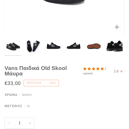
Μεγέ
Vans Παιδικά Old Skool
1
5.0
Μάυρα
κριτική
€33,00
ΈΚΠΤΩΣΗ
•
-
40%
ΧΡΩΜΑ
ΜΑΥΡΟ
ΜΈΓΕΘΟΣ
30
−
+