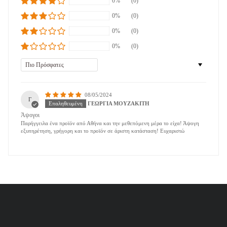
0%
(0)
0%
(0)
0%
(0)
0%
(0)
Sort by
08/05/2024
Γ
ΓΕΩΡΓΙΑ ΜΟΥΖΑΚΙΤΗ
Άψογοι
Παρήγγειλα ένα προϊόν από Αθήνα και την μεθεπόμενη μέρα το είχα! Άψογη
εξυπηρέτηση, γρήγορη και το προϊόν σε άριστη κατάσταση! Ευχαριστώ