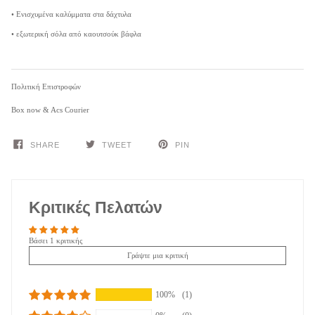
• Ενισχυμένα καλύμματα στα δάχτυλα
• εξωτερική σόλα από καουτσούκ βάφλα
Πολιτική Επιστροφών
Box now & Acs Courier
SHARE
TWEET
PIN
Κριτικές Πελατών
Βάσει 1 κριτικής
Γράψτε μια κριτική
100%
(1)