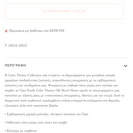
ΕΞΑΝΤΛΉΘΗΚΕ
•
€33,00
Προσωρινά μη διαθέσιμο στο
ΚΕΡΚΥΡΑ
Τ: 26610-26622
ΠΕΡΙΓΡΑΦΉ
Η Color Theory Collection σάς επιτρέπει να δημιουργήσετε μια μοναδική ιστορία
χρωμάτων συνδυάζοντας ζωντανές, απροσδόκητες αποχρώσεις με τις εμβληματικές
σιλουέτες των υποδημάτων μας. Φτιαγμένα με στιβαρό πάνω μέρος από καστόρι και
καμβά, τα Vans Youth Color Theory Old Skool Shoes τιμούν το υπογεγραμμένο μας
παπούτσι με πλαϊνές ρίγες με εντυπωσιακές αποχρώσεις, ιδανικές για την εποχή. Αυτό το
διαχρονικό στυλ κορδονιού περιλαμβάνει επίσης ενισχυμένα καλύμματα στα δάχτυλα,
εξωτερική σόλα από καουτσούκ βάφλα.
• Εμβληματική χαμηλή μπλούζα, πλευρικό παπούτσι για Vans
• Ανθεκτικό πάνω μέρος από σουέτ και καμβά
• Κλείσιμο με κορδόνια