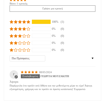
Βάσει 1 κριτικής
Γράψτε μια κριτική
100%
(1)
0%
(0)
0%
(0)
0%
(0)
0%
(0)
Sort by
08/05/2024
Γ
ΓΕΩΡΓΙΑ ΜΟΥΖΑΚΙΤΗ
Άψογοι
Παρήγγειλα ένα προϊόν από Αθήνα και την μεθεπόμενη μέρα το είχα! Άψογη
εξυπηρέτηση, γρήγορη και το προϊόν σε άριστη κατάσταση! Ευχαριστώ