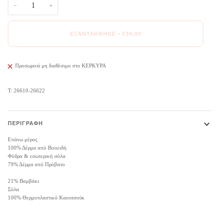
−
+
ΕΞΑΝΤΛΉΘΗΚΕ
•
€34,00
Προσωρινά μη διαθέσιμο στο
ΚΕΡΚΥΡΑ
Τ: 26610-26622
ΠΕΡΙΓΡΑΦΉ
Επάνω μέρος
100% Δέρμα από Βοοειδή
Φόδρα & εσωτερική σόλα
79% Δέρμα από Πρόβατο
21% Βαμβάκι
Σόλα
100% Θερμοπλαστικό Καουτσούκ