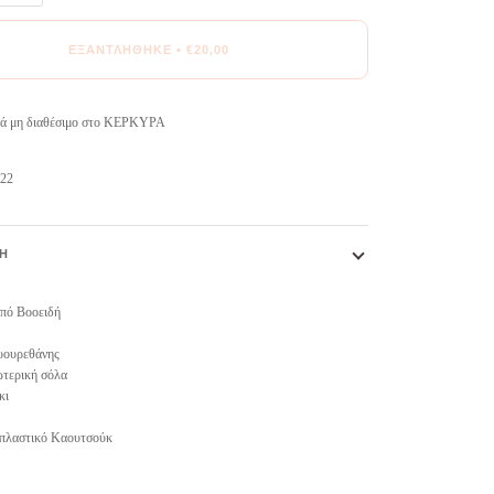
ΕΞΑΝΤΛΉΘΗΚΕ
•
€20,00
 μη διαθέσιμο στο
ΚΕΡΚΥΡΑ
622
Ή
πό Βοοειδή
υουρεθάνης
τερική σόλα
κι
πλαστικό Καουτσούκ