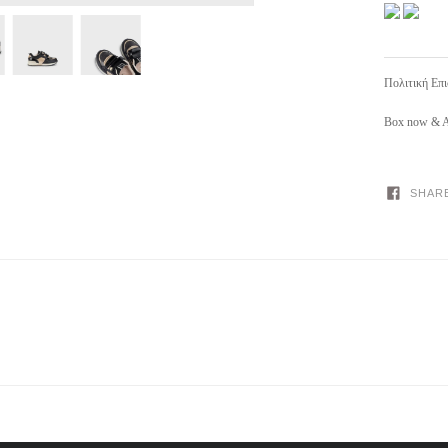
Πολιτική Επ
Box now & A
SHAR