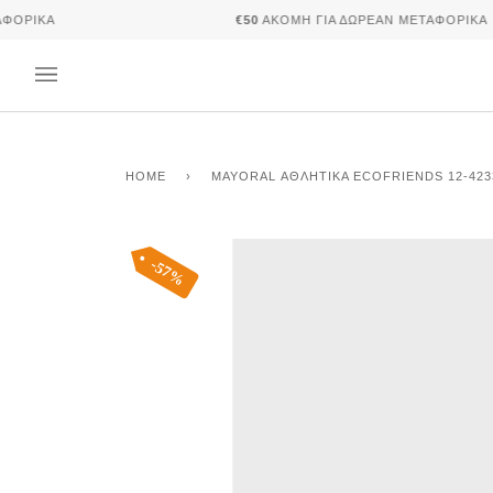
Skip
ΙΚΆ
€50
ΑΚΌΜΗ ΓΙΑ ΔΩΡΕΆΝ ΜΕΤΑΦΟΡΙΚΆ
to
content
HOME
›
MAYORAL ΑΘΛΗΤΙΚΆ ECOFRIENDS 12-423
57%