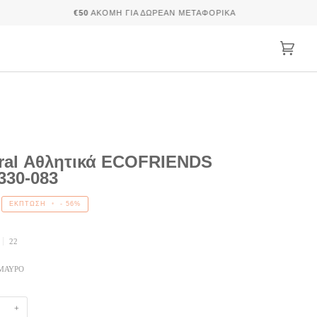
€50
ΑΚΌΜΗ ΓΙΑ ΔΩΡΕΆΝ ΜΕΤΑΦΟΡΙΚΆ
Καλάθ
(0)
ral Αθλητικά ECOFRIENDS
330-083
ΈΚΠΤΩΣΗ
•
-
56%
22
ΜΑΥΡΟ
+