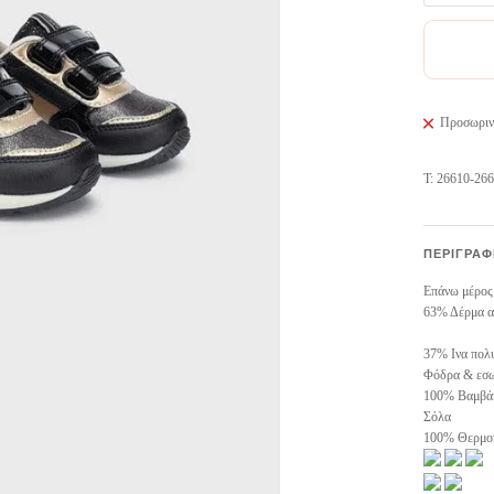
Προσωρινά
Τ: 26610-26
ΠΕΡΙΓΡΑΦ
Επάνω μέρος
63% Δέρμα α
37% Ινα πολ
Φόδρα & εσω
100% Βαμβά
Σόλα
100% Θερμο