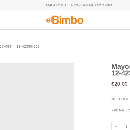
€50
ΑΚΌΜΗ ΓΙΑ ΔΩΡΕΆΝ ΜΕΤΑΦΟΡΙΚΆ
30-083
12-42330-083
Mayo
12-42
€20,00
ΜΈΓΕΘΟΣ
ΧΡΩΜΑ
−