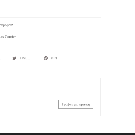
ιστροφών
cs Courier
E
TWEET
PIN
Γράψτε μια κριτική